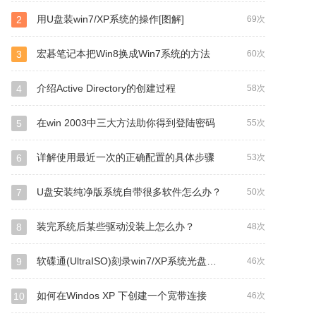
用U盘装win7/XP系统的操作[图解]
2
69次
宏碁笔记本把Win8换成Win7系统的方法
3
60次
介绍Active Directory的创建过程
4
58次
在win 2003中三大方法助你得到登陆密码
5
55次
详解使用最近一次的正确配置的具体步骤
6
53次
U盘安装纯净版系统自带很多软件怎么办？
7
50次
装完系统后某些驱动没装上怎么办？
8
48次
软碟通(UltraISO)刻录win7/XP系统光盘教程
9
46次
如何在Windos XP 下创建一个宽带连接
10
46次