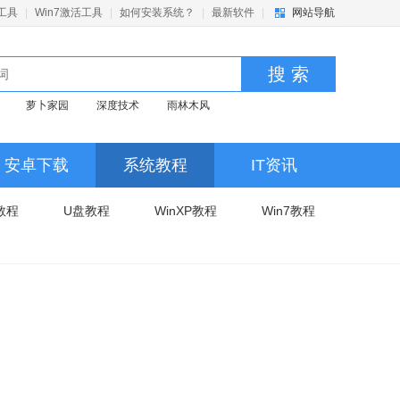
活工具
|
Win7激活工具
|
如何安装系统？
|
最新软件
|
网站导航
搜 索
萝卜家园
深度技术
雨林木风
安卓下载
系统教程
IT资讯
8教程
U盘教程
WinXP教程
Win7教程