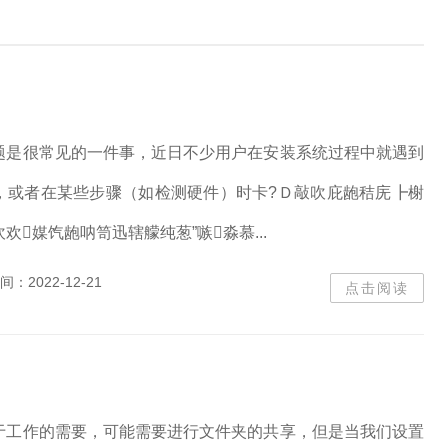
题是很常见的一件事，近日不少用户在安装系统过程中就遇到
，或者在某些步骤（如检测硬件）时卡?Ｄ敲吹庇龅秸庑┣榭
欢媒饩龅呐笥迅辖艨纯葱”嗾淼慕...
间：
2022-12-21
点击阅读
于工作的需要，可能需要进行文件夹的共享，但是当我们设置