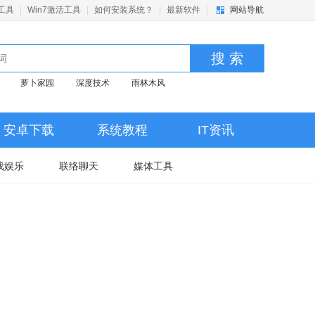
活工具
|
Win7激活工具
|
如何安装系统？
|
最新软件
|
网站导航
搜 索
萝卜家园
深度技术
雨林木风
安卓下载
系统教程
IT资讯
戏娱乐
联络聊天
媒体工具