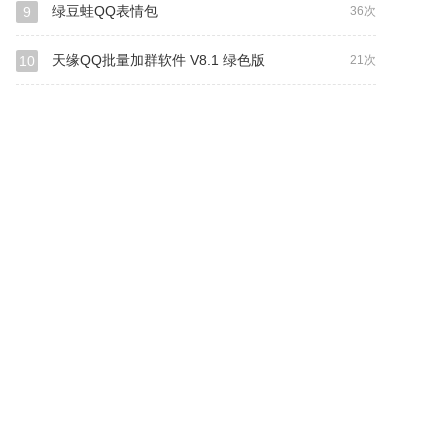
绿豆蛙QQ表情包
9
36次
天缘QQ批量加群软件 V8.1 绿色版
10
21次