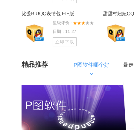
比丢BIUQQ表情包 EIF版
甜甜村妞妞QQ
星级评价 :
日期：11-27
立即下载
精品推荐
P图软件哪个好
暴走