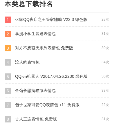
本类总下载排名
亿家QQ夜店之王管家辅助 V22.3 绿色版
1
28次
暴漫小学生装逼表情包
2
31次
对方不想聊天系列表情包 免费版
3
30次
没人约表情包
4
34次
QQlen机器人 V2017.04.26.2230 绿色版
5
50次
金馆长恶搞猫屎表情包
6
33次
包子世家可爱QQ表情包 +11 免费版
7
22次
古人三连表情包 免费版
8
31次